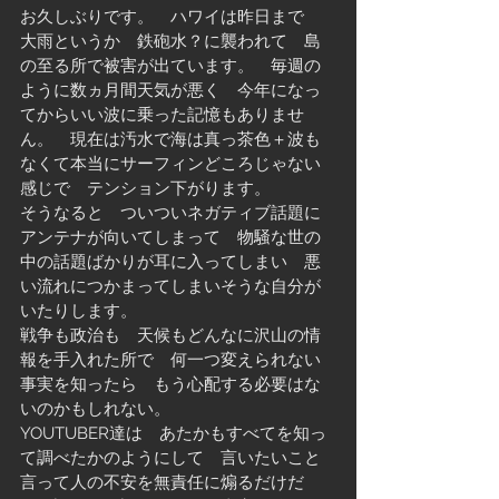
お久しぶりです。　ハワイは昨日まで　
大雨というか　鉄砲水？に襲われて　島
の至る所で被害が出ています。　毎週の
ように数ヵ月間天気が悪く　今年になっ
てからいい波に乗った記憶もありませ
ん。　現在は汚水で海は真っ茶色＋波も
なくて本当にサーフィンどころじゃない
感じで　テンション下がります。
そうなると　ついついネガティブ話題に
アンテナが向いてしまって　物騒な世の
中の話題ばかりが耳に入ってしまい　悪
い流れにつかまってしまいそうな自分が
いたりします。
戦争も政治も　天候もどんなに沢山の情
報を手入れた所で　何一つ変えられない
事実を知ったら　もう心配する必要はな
いのかもしれない。
YOUTUBER達は　あたかもすべてを知っ
て調べたかのようにして　言いたいこと
言って人の不安を無責任に煽るだけだ