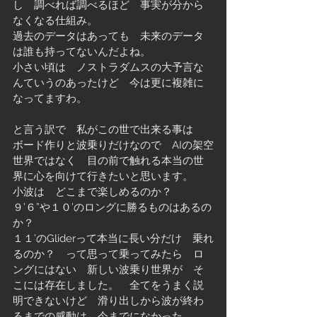
し　調べれば調べるほど　事実が分から
なくなる仕組み。
過去のデータはあっても　未来のデータ
は誰も持ってないんだよね。　
小さい頃は　ノストラダムスの大予言な
んていうのあったけど　今は更に複雑に
なってますわ。
と言う訳で　私がこの世で出来る事は　
ボード作りと波乗りだけなので　AIの架空
世界ではなく　目の前で触れる本当の世
界に心を向けて行きたいと思います。
小波は　どこまで楽しめるのか？　
９’６”や１０’のロングに勝るものはあるの
か？
１１’のGliderって本当に長い分だけ　乗れ
るのか？　って思って乗ってみたら　ロ
ングにはない　新しい波乗り世界が　そ
こには存在しました。　全てをうまく説
明できないけど　滑り出しから波が終わ
るまでの感動は　今までになかった。　