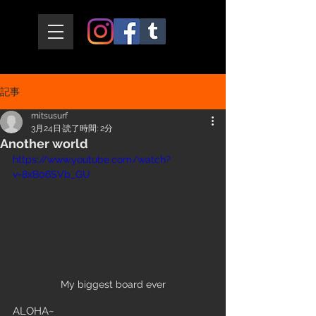
記事
mitsusurf
3月24日
読了時間: 2分
Another world
https://www.youtube.com/watch?
v=8xB06SVb_GU
My biggest board ever
ALOHA~