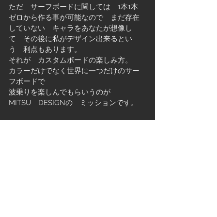
ただ　サーフボードに関しては　1本1本　
ゼロから作る事が可能なので　まだ存在
していない　キャラをあなたが想像し
て　その後に私がデザイン出来るとい
う　利点もあります。
それが　カスタムボードの楽しみ方。　
カラーだけでなく世界に一つだけのサー
フボードで
波乗りを楽しんでもらいうのが　
MITSU　DESIGNの　ミッションです。
ALOHA
See All
Recent Posts