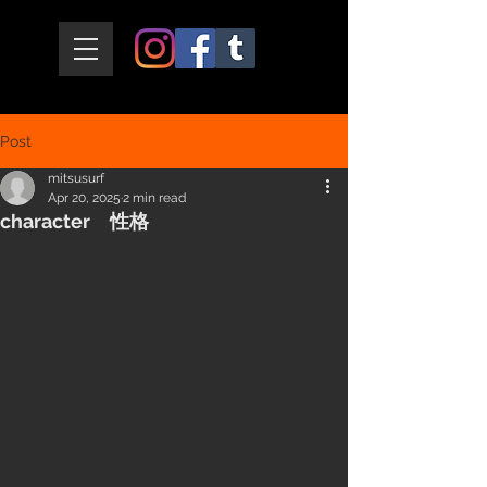
Post
mitsusurf
Apr 20, 2025
2 min read
character 性格