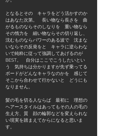
となるとその　キャラをどう活かすのか
はあなた次第。　長い物なら長さを　曲
がるものならそのしなりを　重い物なら
その惰力を　細い物ならその切り返し、
沈むものならパワーのある波で　沈まな
いならその反発をと　キャラに逆らわな
いで純粋に従って強調してあげるのが
BEST。　自分はここでこうしたいとい
う　気持ちは分かりますが先ず乗ってる
ボードがどんなキャラなのかを　感じて
そこから合わせて行かないと　どうにも
なりません。
髪の毛を切る人ならば　最初に　理想の
ヘアースタイルはあってもその人の毛の
生え方、質　顔の輪郭などを変えられな
い現実を踏まえてからになると思いま
す。