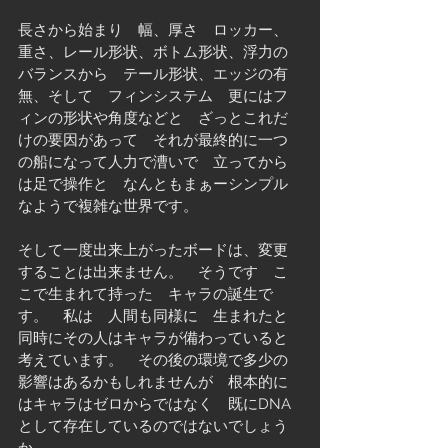
長さから始まり　幅、厚さ　ロッカー、
重さ、レール形状、ボトム形状、浮力の
バランスから　テール形状、エッジの有
無、そして　フィンシステム　更にはフ
ィンの形状や角度などと　ざっとこれだ
けの要因があって　それが最終的に一つ
の船になって人力で漕いで　立ってから
は足で操作と　なんともまぁーシンプル
なようで複雑な世界です。
そして一度出来上がったボードは、変更
することは出来ません。　そうです　こ
こで生まれて持った　キャラの誕生で
す。　私は　人間も同様に　生まれたと
同時にその人はキャラが備わっていると
考えています。　その後の環境で多少の
影響はあるかもしれませんが　根本的に
はキャラはゼロからではなく　既にDNA
として存在しているのではないでしょう
か。