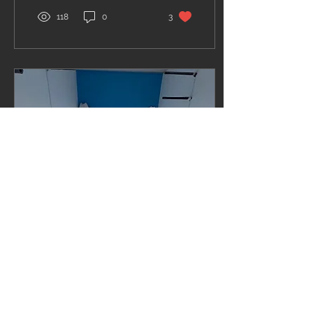
せんでした。 あれから 深
118
0
3
刻に肘のリハビリ生活を続
けて じわじわと良くなっ
て パ...
May 12, 2025
∙
2
min
引っ越しました。
いやいやいやぁ～ 今月か
ら 新しいSHAPE