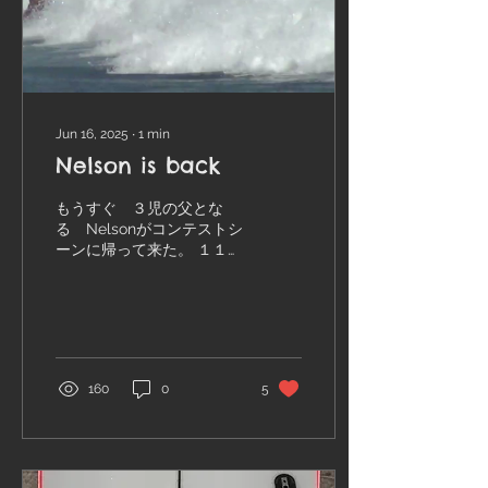
Jun 16, 2025
∙
1
min
Nelson is back
もうすぐ ３児の父とな
る Nelsonがコンテストシ
ーンに帰って来た。 １１月
に行われた WSLのハレイ
ワのコンテストでバキバキ
のサーフィンで見事２位の
成績を収めて 今回ハワイ
地区の最終戦のボールズで
も２位になり 文句なしで
160
0
5
今年のハワイ代表に選ばれ
ました。 ...