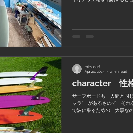
たが 先週からやっと落ち
ースの入り口でDOLE パイ
でした...
mitsusurf
Apr 20, 2025
2 min read
character 性
サーフボードも 人間と同じ
ャラ” があるもので それ
で波に乗るための 大事なの
うですが 新しいボードを
んなテールでこんなフィン
うと 妄想にふけっ...