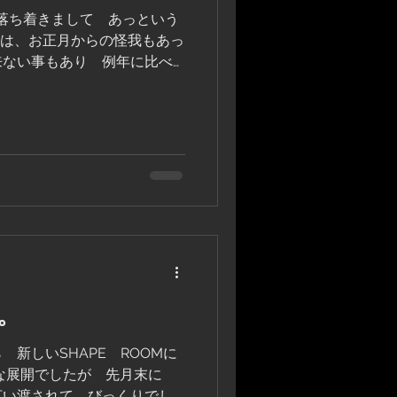
も落ち着きまして あっという
年は、お正月からの怪我もあっ
来ない事もあり 例年に比べ
っていませんでした。 あれか
活を続けて じわじわと良く
。
新しいSHAPE ROOMに
かな展開でしたが 先月末に
言い渡されて びっくりでし