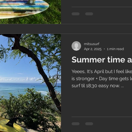
mitsusurf
Apr 2, 2025
1 min read
Summer time a
Yeees, It's April but I feel like 
is stronger + Day time gets
surf til 18;30 easy now. ...