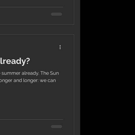
lready?
summer already. The Sun
 longer and longer: we can