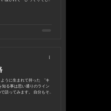
着きました。 これまではノ
ナップルの手前のWAHIAWA
格
ように生まれて持った ”キ
を知る事は思い通りのライン
で語ってみます。 自分もそ
作る時 こんなサイズで あ
にしたら一体どうなるんだろ