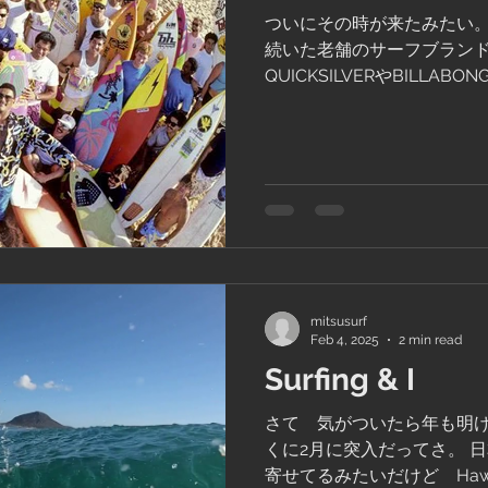
ついにその時が来たみたい。
続いた老舗のサーフブラン
QUICKSILVERやBILL
アイティムでサーファーじ
サーファーに見えるくらいのユ
mitsusurf
Feb 4, 2025
2 min read
Surfing & I
さて 気がついたら年も明
くに2月に突入だってさ。 
寄せてるみたいだけど Haw