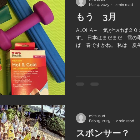
Mar 4, 2025
2 min read
もう 3月
ALOHA～ 気がつけば２
す。 日本はまだまだ 雪の
ば 春ですかね。 私は 夏
っから嫌いです。 ハワイは
んか太陽がAWAYで寂しい気分
mitsusurf
Feb 19, 2025
2 min read
スポンサー？