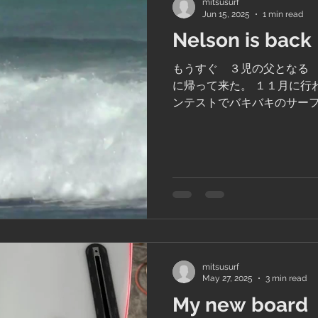
mitsusurf
Jun 15, 2025
1 min read
Nelson is back
もうすぐ ３児の父となる N
に帰って来た。 １１月に行
ンテストでバキバキのサー
めて 今回ハワイ地区の最
り 文句なしで今年のハワイ代
mitsusurf
May 27, 2025
3 min read
My new board