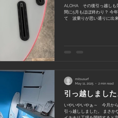
ALOHA その後引っ越し
間に5月もほぼ終わり？ 今
て 波乗りが思い通りに出
て MY BOARDを全然作
ら 深刻に肘のリハビリ生
なって パ...
mitsusurf
May 11, 2025
2 min read
引っ越しました
いやいやいやぁ～ 今月から 
引っ越ししました。 まさ
イキナリ工場を閉鎖すると