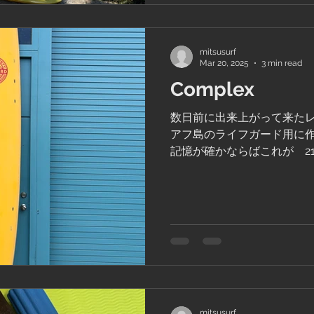
mitsusurf
Mar 20, 2025
3 min read
Complex
数日前に出来上がって来たレ
アフ島のライフガード用に
記憶が確かならばこれが 2
ンカットは困難だったことか
ドシェープで仕上げてきま
お金はもらえな...
mitsusurf