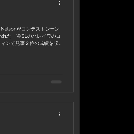
elsonがコンテストシーン
われた WSLのハレイワのコ
フィンで見事２位の成績を収
終戦のボールズでも２位にな
表に選ばれました。 ...