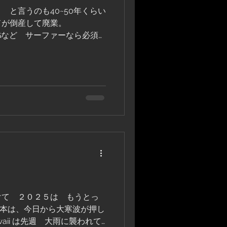
 と言うのも40~50年くらい
ドが倒産して廃業。
ABONGなど サーファーなら必須
ゃなくても夏場に着てれば
ニフォームだったよね。...
けて ２０２５は もうとっ
日本は、今日から大寒波が押し
aii は先週 大雨に襲われて