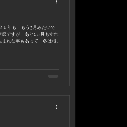
０２５年も もう3月みたいで
季節ですが あと1ヵ月もすれ
生まれな事もあって 冬は根
とは言え 一応冬なので な
。...