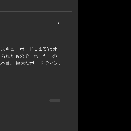
スキューボード１１’8”はオ
作られたもので わーたしの
1本目。 巨大なボードでマシ
ら これまで10年以上ハン
したが 大変な割にそれほど